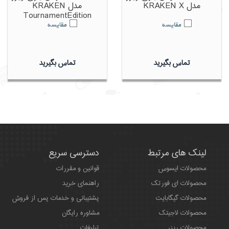
مدل KRAKEN X
مدل KRAKEN
TournamentEdition
مقایسه
مقایسه
تماس بگیرید
تماس بگیرید
لینک های مرتبط
دسترسی سریع
محصولات ایسوس
قوانین و مقررات
محصولات ای فورتک
راهنمای خرید
محصولات گیگابایت
پشتیبانی و خدمات پس از فروش
محصولات لاجیتک
مشاوره رایگان
محصولات ریزر
تبلیغات